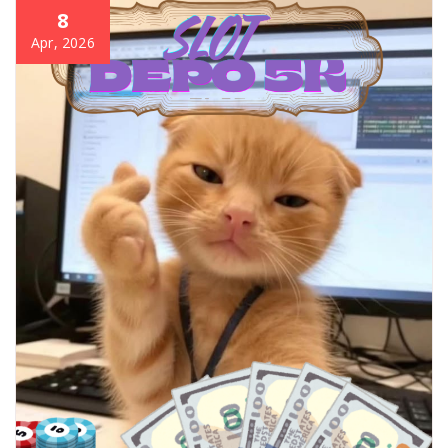
8
Apr, 2026