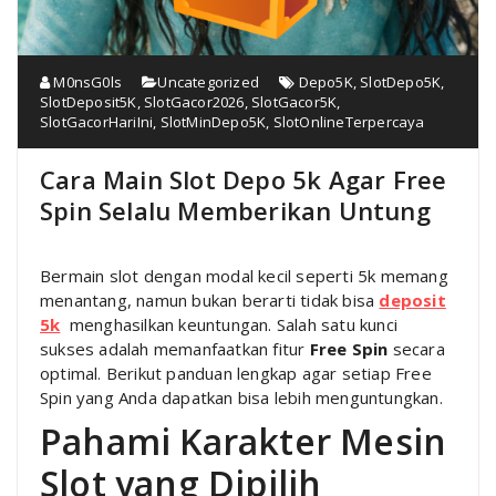
M0nsG0ls
Uncategorized
Depo5K
,
SlotDepo5K
,
SlotDeposit5K
,
SlotGacor2026
,
SlotGacor5K
,
SlotGacorHariIni
,
SlotMinDepo5K
,
SlotOnlineTerpercaya
Cara Main Slot Depo 5k Agar Free
Spin Selalu Memberikan Untung
Bermain slot dengan modal kecil seperti 5k memang
menantang, namun bukan berarti tidak bisa
deposit
5k
menghasilkan keuntungan. Salah satu kunci
sukses adalah memanfaatkan fitur
Free Spin
secara
optimal. Berikut panduan lengkap agar setiap Free
Spin yang Anda dapatkan bisa lebih menguntungkan.
Pahami Karakter Mesin
Slot yang Dipilih