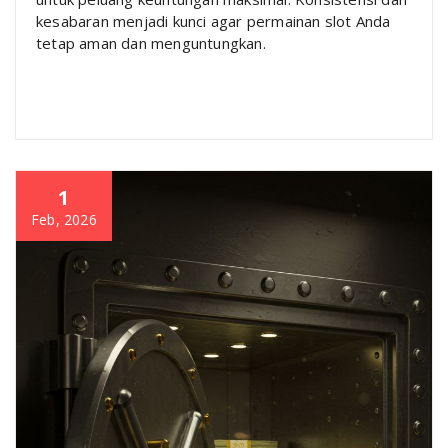
kesabaran menjadi kunci agar permainan slot Anda
tetap aman dan menguntungkan.
1
Feb, 2026