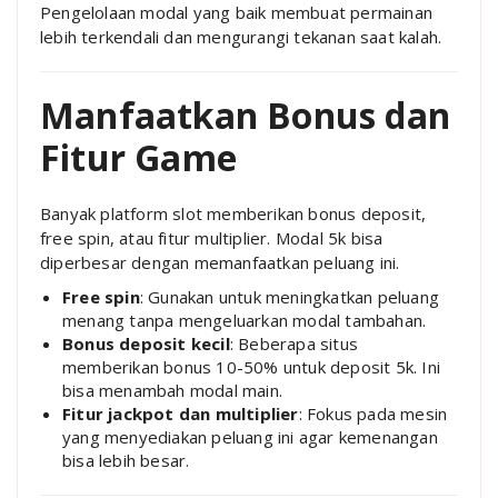
Pengelolaan modal yang baik membuat permainan
lebih terkendali dan mengurangi tekanan saat kalah.
Manfaatkan Bonus dan
Fitur Game
Banyak platform slot memberikan bonus deposit,
free spin, atau fitur multiplier. Modal 5k bisa
diperbesar dengan memanfaatkan peluang ini.
Free spin
: Gunakan untuk meningkatkan peluang
menang tanpa mengeluarkan modal tambahan.
Bonus deposit kecil
: Beberapa situs
memberikan bonus 10-50% untuk deposit 5k. Ini
bisa menambah modal main.
Fitur jackpot dan multiplier
: Fokus pada mesin
yang menyediakan peluang ini agar kemenangan
bisa lebih besar.