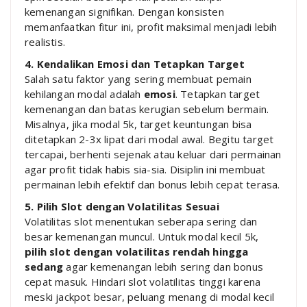
kemenangan signifikan. Dengan konsisten
memanfaatkan fitur ini, profit maksimal menjadi lebih
realistis.
4. Kendalikan Emosi dan Tetapkan Target
Salah satu faktor yang sering membuat pemain
kehilangan modal adalah
emosi
. Tetapkan target
kemenangan dan batas kerugian sebelum bermain.
Misalnya, jika modal 5k, target keuntungan bisa
ditetapkan 2-3x lipat dari modal awal. Begitu target
tercapai, berhenti sejenak atau keluar dari permainan
agar profit tidak habis sia-sia. Disiplin ini membuat
permainan lebih efektif dan bonus lebih cepat terasa.
5. Pilih Slot dengan Volatilitas Sesuai
Volatilitas slot menentukan seberapa sering dan
besar kemenangan muncul. Untuk modal kecil 5k,
pilih slot dengan volatilitas rendah hingga
sedang
agar kemenangan lebih sering dan bonus
cepat masuk. Hindari slot volatilitas tinggi karena
meski jackpot besar, peluang menang di modal kecil