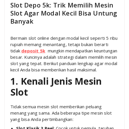
Slot Depo 5k: Trik Memilih Mesin
Slot Agar Modal Kecil Bisa Untung
Banyak
Bermain slot online dengan modal kecil seperti 5 ribu
rupiah memang menantang, tetapi bukan berarti
tidak
deposit 5k
mungkin mendapatkan keuntungan
besar. Kuncinya adalah strategi dalam memilih mesin
slot yang tepat. Berikut panduan lengkap agar modal
kecil Anda bisa memberikan hasil maksimal.
1. Kenali Jenis Mesin
Slot
Tidak semua mesin slot memberikan peluang
menang yang sama. Ada beberapa tipe mesin slot
yang bisa Anda pertimbangkan:
Slot Klasik 3 Reel
: Cocok untuk pemula, taruhan