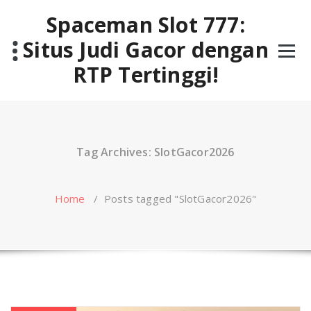
Skip
Spaceman Slot 777:
to
content
Situs Judi Gacor dengan
RTP Tertinggi!
Tag Archives: SlotGacor2026
Home
/
Posts tagged "SlotGacor2026"