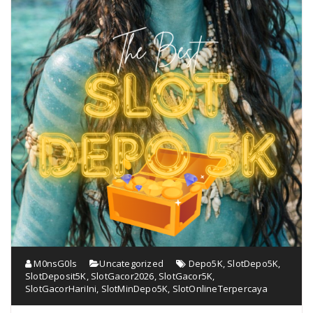
M0nsG0ls
Uncategorized
Depo5K
,
SlotDepo5K
,
SlotDeposit5K
,
SlotGacor2026
,
SlotGacor5K
,
SlotGacorHariIni
,
SlotMinDepo5K
,
SlotOnlineTerpercaya