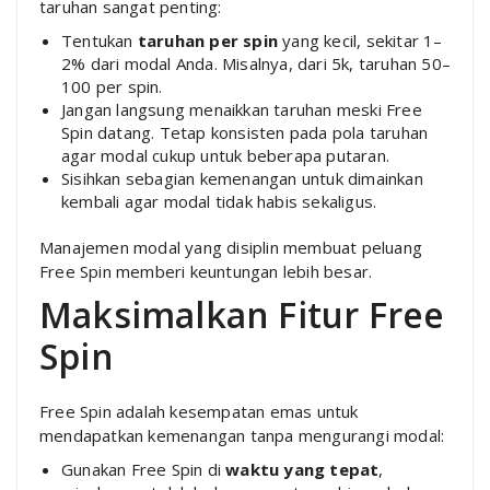
taruhan sangat penting:
Tentukan
taruhan per spin
yang kecil, sekitar 1–
2% dari modal Anda. Misalnya, dari 5k, taruhan 50–
100 per spin.
Jangan langsung menaikkan taruhan meski Free
Spin datang. Tetap konsisten pada pola taruhan
agar modal cukup untuk beberapa putaran.
Sisihkan sebagian kemenangan untuk dimainkan
kembali agar modal tidak habis sekaligus.
Manajemen modal yang disiplin membuat peluang
Free Spin memberi keuntungan lebih besar.
Maksimalkan Fitur Free
Spin
Free Spin adalah kesempatan emas untuk
mendapatkan kemenangan tanpa mengurangi modal:
Gunakan Free Spin di
waktu yang tepat
,