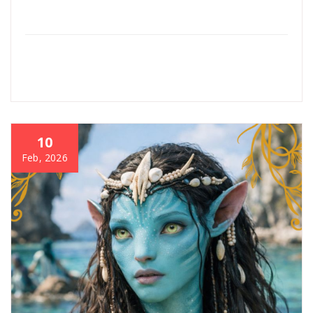
10
Feb, 2026