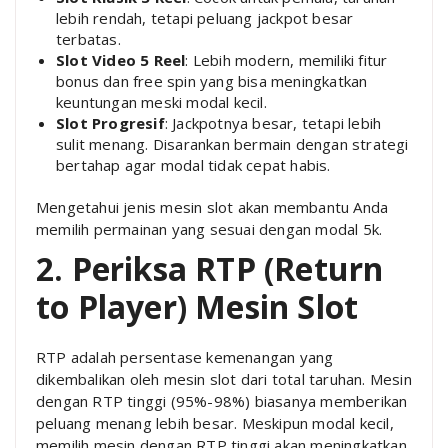
lebih rendah, tetapi peluang jackpot besar
terbatas.
Slot Video 5 Reel
: Lebih modern, memiliki fitur
bonus dan free spin yang bisa meningkatkan
keuntungan meski modal kecil.
Slot Progresif
: Jackpotnya besar, tetapi lebih
sulit menang. Disarankan bermain dengan strategi
bertahap agar modal tidak cepat habis.
Mengetahui jenis mesin slot akan membantu Anda
memilih permainan yang sesuai dengan modal 5k.
2. Periksa RTP (Return
to Player) Mesin Slot
RTP adalah persentase kemenangan yang
dikembalikan oleh mesin slot dari total taruhan. Mesin
dengan RTP tinggi (95%-98%) biasanya memberikan
peluang menang lebih besar. Meskipun modal kecil,
memilih mesin dengan RTP tinggi akan meningkatkan