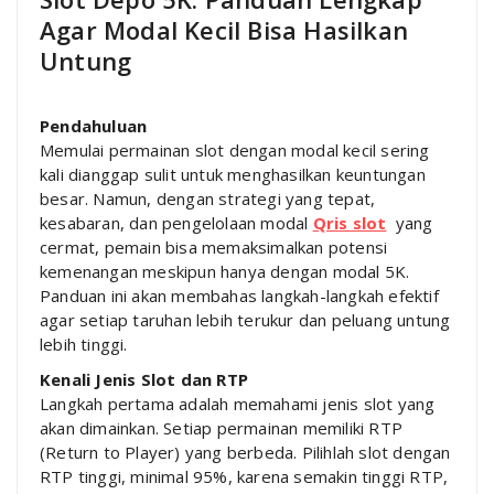
Agar Modal Kecil Bisa Hasilkan
Untung
Pendahuluan
Memulai permainan slot dengan modal kecil sering
kali dianggap sulit untuk menghasilkan keuntungan
besar. Namun, dengan strategi yang tepat,
kesabaran, dan pengelolaan modal
Qris slot
yang
cermat, pemain bisa memaksimalkan potensi
kemenangan meskipun hanya dengan modal 5K.
Panduan ini akan membahas langkah-langkah efektif
agar setiap taruhan lebih terukur dan peluang untung
lebih tinggi.
Kenali Jenis Slot dan RTP
Langkah pertama adalah memahami jenis slot yang
akan dimainkan. Setiap permainan memiliki RTP
(Return to Player) yang berbeda. Pilihlah slot dengan
RTP tinggi, minimal 95%, karena semakin tinggi RTP,