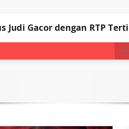
us Judi Gacor dengan RTP Terti
Search
for: