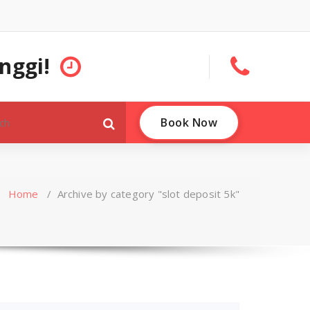
nggi!
Book Now
Home
/
Archive by category "slot deposit 5k"