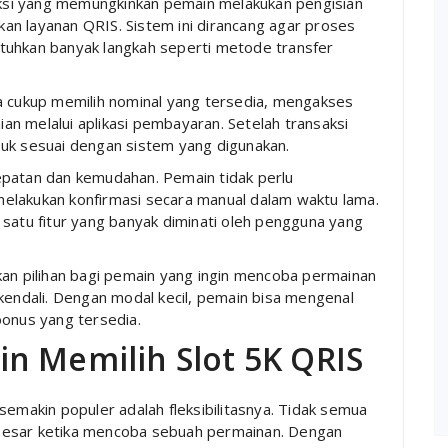
si yang memungkinkan pemain melakukan pengisian
an layanan QRIS. Sistem ini dirancang agar proses
tuhkan banyak langkah seperti metode transfer
a cukup memilih nominal yang tersedia, mengakses
n melalui aplikasi pembayaran. Setelah transaksi
suk sesuai dengan sistem yang digunakan.
epatan dan kemudahan. Pemain tidak perlu
elakukan konfirmasi secara manual dalam waktu lama.
 satu fitur yang banyak diminati oleh pengguna yang
kan pilihan bagi pemain yang ingin mencoba permainan
kendali. Dengan modal kecil, pemain bisa mengenal
bonus yang tersedia.
n Memilih Slot 5K QRIS
semakin populer adalah fleksibilitasnya. Tidak semua
besar ketika mencoba sebuah permainan. Dengan