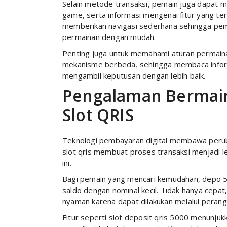
Selain metode transaksi, pemain juga dapat me
game, serta informasi mengenai fitur yang ter
memberikan navigasi sederhana sehingga p
permainan dengan mudah.
Penting juga untuk memahami aturan permaina
mekanisme berbeda, sehingga membaca infor
mengambil keputusan dengan lebih baik.
Pengalaman Bermain
Slot QRIS
Teknologi pembayaran digital membawa perub
slot qris membuat proses transaksi menjadi 
ini.
Bagi pemain yang mencari kemudahan, depo 5
saldo dengan nominal kecil. Tidak hanya cepa
nyaman karena dapat dilakukan melalui perangk
Fitur seperti slot deposit qris 5000 menunju