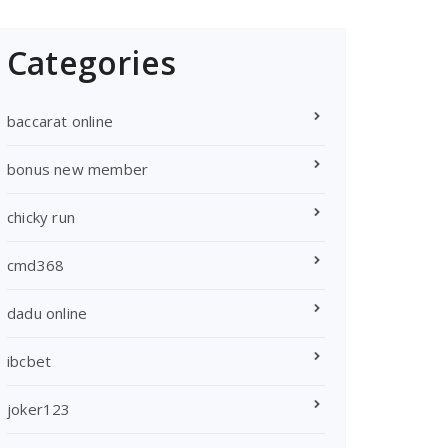
Categories
baccarat online
bonus new member
chicky run
cmd368
dadu online
ibcbet
joker123