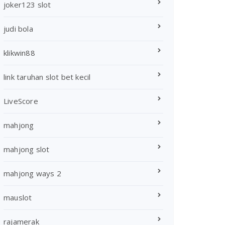
joker123 slot
judi bola
klikwin88
link taruhan slot bet kecil
LiveScore
mahjong
mahjong slot
mahjong ways 2
mauslot
rajamerak