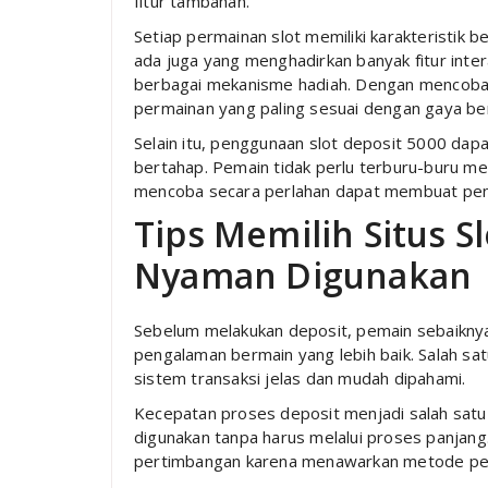
fitur tambahan.
Setiap permainan slot memiliki karakteristik
ada juga yang menghadirkan banyak fitur intera
berbagai mekanisme hadiah. Dengan mencoba 
permainan yang paling sesuai dengan gaya be
Selain itu, penggunaan slot deposit 5000 
bertahap. Pemain tidak perlu terburu-buru m
mencoba secara perlahan dapat membuat pen
Tips Memilih Situs S
Nyaman Digunakan
Sebelum melakukan deposit, pemain sebaikn
pengalaman bermain yang lebih baik. Salah sat
sistem transaksi jelas dan mudah dipahami.
Kecepatan proses deposit menjadi salah satu 
digunakan tanpa harus melalui proses panjang. 
pertimbangan karena menawarkan metode pem