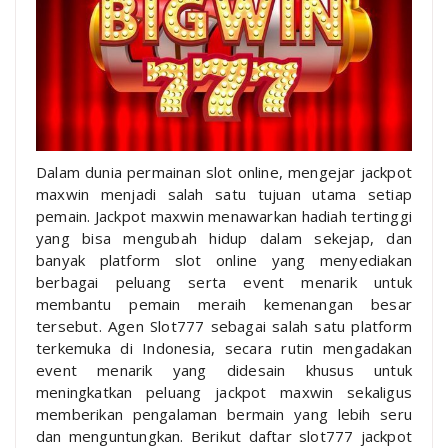
Dalam dunia permainan slot online, mengejar jackpot
maxwin menjadi salah satu tujuan utama setiap
pemain. Jackpot maxwin menawarkan hadiah tertinggi
yang bisa mengubah hidup dalam sekejap, dan
banyak platform slot online yang menyediakan
berbagai peluang serta event menarik untuk
membantu pemain meraih kemenangan besar
tersebut. Agen Slot777 sebagai salah satu platform
terkemuka di Indonesia, secara rutin mengadakan
event menarik yang didesain khusus untuk
meningkatkan peluang jackpot maxwin sekaligus
memberikan pengalaman bermain yang lebih seru
dan menguntungkan. Berikut daftar slot777 jackpot