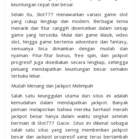
keuntungan cepat dan besar.
Selain itu, Slot777 menawarkan variasi game slot
yang cukup lengkap dan modern. Berbagai tema
menarik dan fitur canggih disematkan dalam setiap
game yang tersedia. Mulai dari game klasik, video
slot, hingga game bertema adventure dan fantasy,
semuanya bisa dimainkan dengan mudah dan
nyaman. Fitur-fitur bonus, free spin, dan jackpot
progresif juga disediakan secara lengkap, sehingga
peluang mendapatkan keuntungan besar semakin
terbuka lebar.
Mudah Menang dan Jackpot Melimpah
Salah satu keunggulan utama dari situs ini adalah
kemudahan dalam mendapatkan jackpot. Banyak
pemain melaporkan bahwa mereka berhasil meraih
jackpot besar hanya dalam waktu singkat setelah
bermain di Slot777 Gacor. Situs ini dikenal sebagai
salah satu situs yang sering memberikan jackpot
besar dan jackpot progresif yang terus bertambah