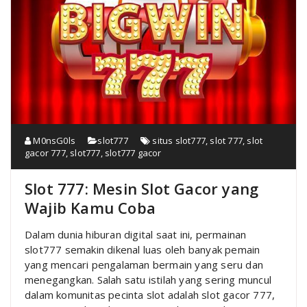
M0nsG0ls
slot777
situs slot777
,
slot 777
,
slot
gacor 777
,
slot777
,
slot777 gacor
Slot 777: Mesin Slot Gacor yang
Wajib Kamu Coba
Dalam dunia hiburan digital saat ini, permainan
slot777 semakin dikenal luas oleh banyak pemain
yang mencari pengalaman bermain yang seru dan
menegangkan. Salah satu istilah yang sering muncul
dalam komunitas pecinta slot adalah slot gacor 777,