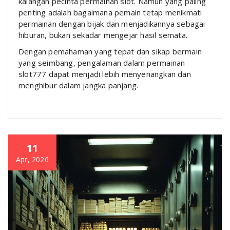
kalangan pecinta permainan slot. Namun yang paling
penting adalah bagaimana pemain tetap menikmati
permainan dengan bijak dan menjadikannya sebagai
hiburan, bukan sekadar mengejar hasil semata.
Dengan pemahaman yang tepat dan sikap bermain
yang seimbang, pengalaman dalam permainan
slot777 dapat menjadi lebih menyenangkan dan
menghibur dalam jangka panjang.
11
Apr, 2026