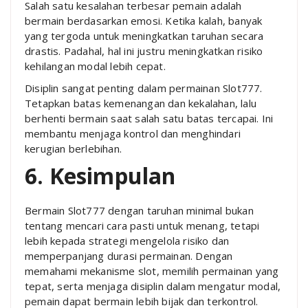
Salah satu kesalahan terbesar pemain adalah
bermain berdasarkan emosi. Ketika kalah, banyak
yang tergoda untuk meningkatkan taruhan secara
drastis. Padahal, hal ini justru meningkatkan risiko
kehilangan modal lebih cepat.
Disiplin sangat penting dalam permainan Slot777.
Tetapkan batas kemenangan dan kekalahan, lalu
berhenti bermain saat salah satu batas tercapai. Ini
membantu menjaga kontrol dan menghindari
kerugian berlebihan.
6. Kesimpulan
Bermain Slot777 dengan taruhan minimal bukan
tentang mencari cara pasti untuk menang, tetapi
lebih kepada strategi mengelola risiko dan
memperpanjang durasi permainan. Dengan
memahami mekanisme slot, memilih permainan yang
tepat, serta menjaga disiplin dalam mengatur modal,
pemain dapat bermain lebih bijak dan terkontrol.