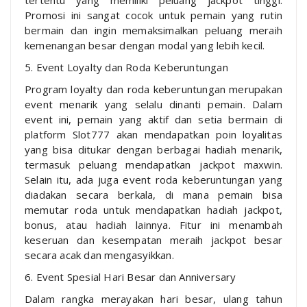
Promosi ini sangat cocok untuk pemain yang rutin
bermain dan ingin memaksimalkan peluang meraih
kemenangan besar dengan modal yang lebih kecil.
5. Event Loyalty dan Roda Keberuntungan
Program loyalty dan roda keberuntungan merupakan
event menarik yang selalu dinanti pemain. Dalam
event ini, pemain yang aktif dan setia bermain di
platform Slot777 akan mendapatkan poin loyalitas
yang bisa ditukar dengan berbagai hadiah menarik,
termasuk peluang mendapatkan jackpot maxwin.
Selain itu, ada juga event roda keberuntungan yang
diadakan secara berkala, di mana pemain bisa
memutar roda untuk mendapatkan hadiah jackpot,
bonus, atau hadiah lainnya. Fitur ini menambah
keseruan dan kesempatan meraih jackpot besar
secara acak dan mengasyikkan.
6. Event Spesial Hari Besar dan Anniversary
Dalam rangka merayakan hari besar, ulang tahun