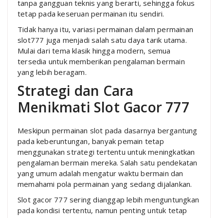
tanpa gangguan teknis yang berarti, sehingga fokus
tetap pada keseruan permainan itu sendiri.
Tidak hanya itu, variasi permainan dalam permainan
slot777 juga menjadi salah satu daya tarik utama.
Mulai dari tema klasik hingga modern, semua
tersedia untuk memberikan pengalaman bermain
yang lebih beragam.
Strategi dan Cara
Menikmati Slot Gacor 777
Meskipun permainan slot pada dasarnya bergantung
pada keberuntungan, banyak pemain tetap
menggunakan strategi tertentu untuk meningkatkan
pengalaman bermain mereka. Salah satu pendekatan
yang umum adalah mengatur waktu bermain dan
memahami pola permainan yang sedang dijalankan.
Slot gacor 777 sering dianggap lebih menguntungkan
pada kondisi tertentu, namun penting untuk tetap