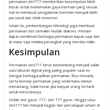
permainan slot777 memberikan kesempatan lebih
besar untuk menemukan gaya bermain yang sesuai.
Hal ini membuat pengalaman bermain menjadi lebih
personal dan tidak monoton.
Selain itu, perkembangan teknologi juga membuat
permainan slot semakin mudah diakses. Pemain
dapat menikmati berbagai permainan kapan saja dan
di mana saja melalui perangkat yang mereka miliki.
Kesimpulan
Permainan slot777 terus berkembang menjadi salah
satu hiburan digital yang paling populer saat ini.
Dengan berbagai pilihan permainan, fitur menarik,
serta konsep permainan yang sederhana namun
menantang, tidak heran jika banyak orang tertarik
untuk mencobanya.
Istilah slot gacor 777, slot 777 gacor, hingga situs
slot777 kini menjadi bagian dari percakapan umum di