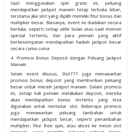
Saat menggunakan spin gratis ini, peluang
mendapatkan jackpot maxwin tetap terbuka lebar,
terutama jika slot yang dipilih memiliki fitur bonus dan
multiplier besar. Biasanya, event ini diadakan secara
berkala, seperti setiap akhir bulan atau saat momen
spesial tertentu, dan para pemain yang aktif
berkesempatan mendapatkan hadiah jackpot besar
secara cuma-cuma.
4. Promosi Bonus Deposit dengan Peluang Jackpot
Maxwin
Selain event khusus, Slot777 juga menawarkan
promosi bonus deposit yang memberikan peluang
besar untuk meraih jackpot maxwin. Dalam promosi
ini, setiap kali pemain melakukan deposit, mereka
akan mendapatkan bonus tertentu yang bisa
digunakan untuk memutar slot. Beberapa promosi
juga menawarkan peluang tambahan untuk
mendapatkan jackpot besar, seperti penambahan
multiplier, fitur free spin, atau akses ke mesin slot
tertentu yang memiliki peluang jackpot tinggi.