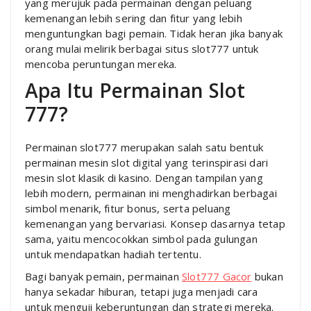
yang merujuk pada permainan dengan peluang
kemenangan lebih sering dan fitur yang lebih
menguntungkan bagi pemain. Tidak heran jika banyak
orang mulai melirik berbagai situs slot777 untuk
mencoba peruntungan mereka.
Apa Itu Permainan Slot
777?
Permainan slot777 merupakan salah satu bentuk
permainan mesin slot digital yang terinspirasi dari
mesin slot klasik di kasino. Dengan tampilan yang
lebih modern, permainan ini menghadirkan berbagai
simbol menarik, fitur bonus, serta peluang
kemenangan yang bervariasi. Konsep dasarnya tetap
sama, yaitu mencocokkan simbol pada gulungan
untuk mendapatkan hadiah tertentu.
Bagi banyak pemain, permainan
Slot777 Gacor
bukan
hanya sekadar hiburan, tetapi juga menjadi cara
untuk menguji keberuntungan dan strategi mereka.