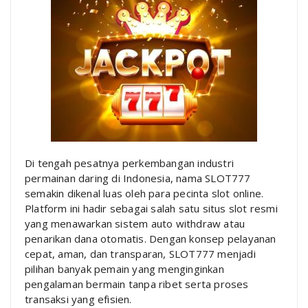
Di tengah pesatnya perkembangan industri
permainan daring di Indonesia, nama SLOT777
semakin dikenal luas oleh para pecinta slot online.
Platform ini hadir sebagai salah satu situs slot resmi
yang menawarkan sistem auto withdraw atau
penarikan dana otomatis. Dengan konsep pelayanan
cepat, aman, dan transparan, SLOT777 menjadi
pilihan banyak pemain yang menginginkan
pengalaman bermain tanpa ribet serta proses
transaksi yang efisien.