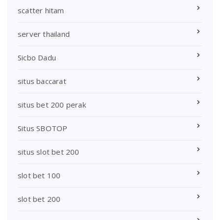
scatter hitam
server thailand
Sicbo Dadu
situs baccarat
situs bet 200 perak
Situs SBOTOP
situs slot bet 200
slot bet 100
slot bet 200