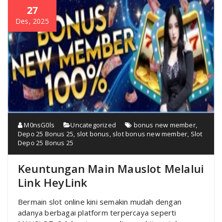
27
Des, 2025
M0nsG0ls
Uncategorized
bonus new member
,
Depo 25 Bonus 25
,
slot bonus
,
slot bonus new member
,
Slot
Depo 25 Bonus 25
Keuntungan Main Mauslot Melalui
Link HeyLink
Bermain slot online kini semakin mudah dengan
adanya berbagai platform terpercaya seperti