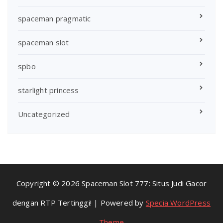
spaceman pragmatic
spaceman slot
spbo
starlight princess
Uncategorized
Copyright © 2026 Spaceman Slot 777: Situs Judi Gacor
dengan RTP Tertinggi! | Powered by
Specia WordPress
Theme