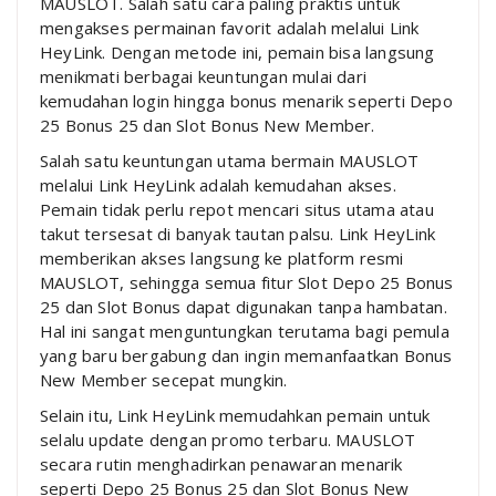
MAUSLOT. Salah satu cara paling praktis untuk
mengakses permainan favorit adalah melalui Link
HeyLink. Dengan metode ini, pemain bisa langsung
menikmati berbagai keuntungan mulai dari
kemudahan login hingga bonus menarik seperti Depo
25 Bonus 25 dan Slot Bonus New Member.
Salah satu keuntungan utama bermain MAUSLOT
melalui Link HeyLink adalah kemudahan akses.
Pemain tidak perlu repot mencari situs utama atau
takut tersesat di banyak tautan palsu. Link HeyLink
memberikan akses langsung ke platform resmi
MAUSLOT, sehingga semua fitur Slot Depo 25 Bonus
25 dan Slot Bonus dapat digunakan tanpa hambatan.
Hal ini sangat menguntungkan terutama bagi pemula
yang baru bergabung dan ingin memanfaatkan Bonus
New Member secepat mungkin.
Selain itu, Link HeyLink memudahkan pemain untuk
selalu update dengan promo terbaru. MAUSLOT
secara rutin menghadirkan penawaran menarik
seperti Depo 25 Bonus 25 dan Slot Bonus New