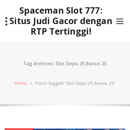
Skip
Spaceman Slot 777:
to
content
Situs Judi Gacor dengan
RTP Tertinggi!
Tag Archives: Slot Depo 25 Bonus 25
Home
/
Posts tagged "Slot Depo 25 Bonus 25"