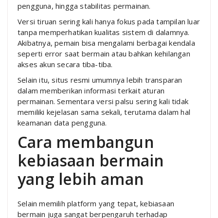
pengguna, hingga stabilitas permainan.
Versi tiruan sering kali hanya fokus pada tampilan luar
tanpa memperhatikan kualitas sistem di dalamnya.
Akibatnya, pemain bisa mengalami berbagai kendala
seperti error saat bermain atau bahkan kehilangan
akses akun secara tiba-tiba.
Selain itu, situs resmi umumnya lebih transparan
dalam memberikan informasi terkait aturan
permainan. Sementara versi palsu sering kali tidak
memiliki kejelasan sama sekali, terutama dalam hal
keamanan data pengguna.
Cara membangun
kebiasaan bermain
yang lebih aman
Selain memilih platform yang tepat, kebiasaan
bermain juga sangat berpengaruh terhadap