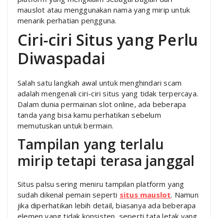
mauslot atau menggunakan nama yang mirip untuk
menarik perhatian pengguna.
Ciri-ciri Situs yang Perlu
Diwaspadai
Salah satu langkah awal untuk menghindari scam
adalah mengenali ciri-ciri situs yang tidak terpercaya.
Dalam dunia permainan slot online, ada beberapa
tanda yang bisa kamu perhatikan sebelum
memutuskan untuk bermain.
Tampilan yang terlalu
mirip tetapi terasa janggal
Situs palsu sering meniru tampilan platform yang
sudah dikenal pemain seperti
situs mauslot
. Namun
jika diperhatikan lebih detail, biasanya ada beberapa
elemen yang tidak konsisten, seperti tata letak yang