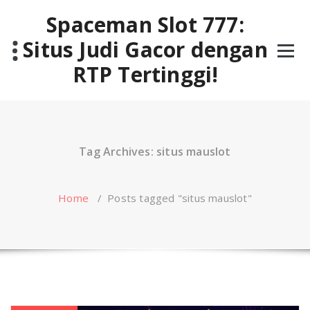
Skip
Spaceman Slot 777:
to
content
Situs Judi Gacor dengan
RTP Tertinggi!
Tag Archives: situs mauslot
Home
/
Posts tagged "situs mauslot"