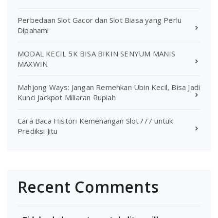
Perbedaan Slot Gacor dan Slot Biasa yang Perlu
Dipahami
MODAL KECIL 5K BISA BIKIN SENYUM MANIS
MAXWIN
Mahjong Ways: Jangan Remehkan Ubin Kecil, Bisa Jadi
Kunci Jackpot Miliaran Rupiah
Cara Baca Histori Kemenangan Slot777 untuk
Prediksi Jitu
Recent Comments