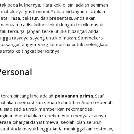
tak pada kulinernya. Para koki di sini adalah seniman
 mahakarya gastronomi. Setiap hidangan disiapkan
etail rasa, tekstur, dan presentasi. Anda akan
adukan tradisi kuliner lokal dengan teknik masak
tak terduga. Jangan terkejut jika hidangan Anda
hingga rasanya sayang untuk dimakan. Sommeliers
h pasangan anggur yang sempurna untuk melengkapi
antap ke tingkat berikutnya.
Personal
toran bintang lima adalah
pelayanan prima
. Staf
onal akan memastikan setiap kebutuhan Anda terpenuhi.
u siap sedia untuk memberikan rekomendasi,
inginan Anda bahkan sebelum Anda menyatakannya.
rasa dihargai dan istimewa, seolah-olah seluruh
i saat Anda masuk hingga Anda meninggalkan restoran,