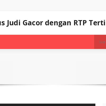
us Judi Gacor dengan RTP Terti
Search
for: