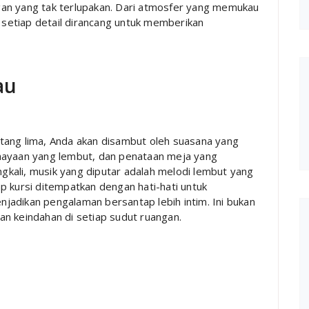
an yang tak terlupakan. Dari atmosfer yang memukau
, setiap detail dirancang untuk memberikan
au
tang lima, Anda akan disambut oleh suasana yang
hayaan yang lembut, dan penataan meja yang
kali, musik yang diputar adalah melodi lembut yang
p kursi ditempatkan dengan hati-hati untuk
jadikan pengalaman bersantap lebih intim. Ini bukan
n keindahan di setiap sudut ruangan.