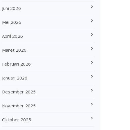
Juni 2026
Mei 2026
April 2026
Maret 2026
Februari 2026
Januari 2026
Desember 2025
November 2025
Oktober 2025