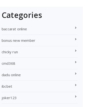
Categories
baccarat online
bonus new member
chicky run
cmd368
dadu online
ibcbet
joker123