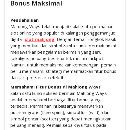
Bonus Maksimal
Pendahuluan
Mahjong Ways telah menjadi salah satu permainan
slot online yang populer di kalangan penggemar judi
digital.
slot mahjong
Dengan tema Tiongkok klasik
yang memikat dan simbol-simbol unik, permainan ini
menawarkan pengalaman bermain yang seru
sekaligus peluang besar untuk meraih jackpot.
Namun, untuk memaksimalkan kemenangan, pemain
perlu memahami strategi memanfaatkan fitur bonus
dan jackpot secara efektif.
Memahami Fitur Bonus di Mahjong Ways
Salah satu kunci sukses bermain Mahjong Ways
adalah memahami berbagai fitur bonus yang
tersedia. Permainan ini biasanya menawarkan
putaran gratis (free spins), simbol liar (wild), dan
simbol pencar (scatter) yang dapat meningkatkan
peluang menang. Pemain sebaiknya fokus pada: