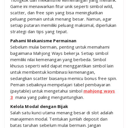
Tiongkok dan mekanisme kemenangan yang menarik.
Game ini menawarkan fitur unik seperti simbol wild,
scatter, dan free spin yang bisa meningkatkan
peluang pemain untuk menang besar. Namun, agar
setiap putaran memiliki peluang maksimal, diperlukan
strategi dan tips yang tepat.
Pahami Mekanisme Permainan
Sebelum mulai bermain, penting untuk memahami
bagaimana Mahjong Ways bekerja. Setiap simbol
memiliki nilai kemenangan yang berbeda. Simbol
khusus seperti wild dapat menggantikan simbol lain
untuk membentuk kombinasi kemenangan,
sedangkan scatter biasanya memicu bonus free spin.
Pemain sebaiknya mempelajari tabel pembayaran
(paytable) untuk mengetahui simbol
mahjong ways
3
mana yang paling menguntungkan.
Kelola Modal dengan Bijak
Salah satu kunci utama menang besar di slot adalah
manajemen modal. Tentukan jumlah deposit dan
batas taruhan sebelum mulai bermain. Jangan