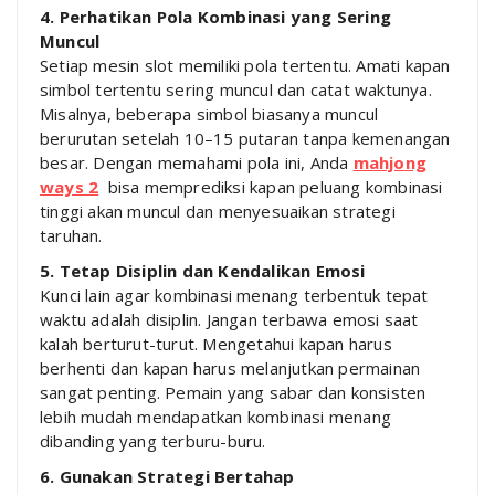
4. Perhatikan Pola Kombinasi yang Sering
Muncul
Setiap mesin slot memiliki pola tertentu. Amati kapan
simbol tertentu sering muncul dan catat waktunya.
Misalnya, beberapa simbol biasanya muncul
berurutan setelah 10–15 putaran tanpa kemenangan
besar. Dengan memahami pola ini, Anda
mahjong
ways 2
bisa memprediksi kapan peluang kombinasi
tinggi akan muncul dan menyesuaikan strategi
taruhan.
5. Tetap Disiplin dan Kendalikan Emosi
Kunci lain agar kombinasi menang terbentuk tepat
waktu adalah disiplin. Jangan terbawa emosi saat
kalah berturut-turut. Mengetahui kapan harus
berhenti dan kapan harus melanjutkan permainan
sangat penting. Pemain yang sabar dan konsisten
lebih mudah mendapatkan kombinasi menang
dibanding yang terburu-buru.
6. Gunakan Strategi Bertahap