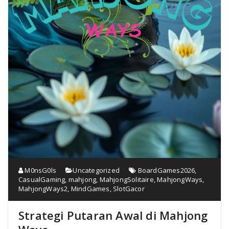
M0nsG0ls
Uncategorized
BoardGames2026
,
CasualGaming
,
mahjong
,
MahjongSolitaire
,
MahjongWays
,
MahjongWays2
,
MindGames
,
SlotGacor
Strategi Putaran Awal di Mahjong