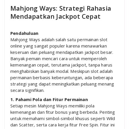
Mahjong Ways: Strategi Rahasia
Mendapatkan Jackpot Cepat
Pendahuluan
Mahjong Ways adalah salah satu permainan slot
online yang sangat populer karena menawarkan
keseruan dan peluang mendapatkan jackpot besar.
Banyak pemain mencari cara untuk memperoleh
kemenangan cepat, terutama jackpot, tanpa harus
menghabiskan banyak modal. Meskipun slot adalah
permainan berbasis keberuntungan, ada beberapa
strategi yang dapat meningkatkan peluang menang
secara signifikan.
1. Pahami Pola dan Fitur Permainan
Setiap mesin Mahjong Ways memiliki pola
kemenangan dan fitur bonus yang berbeda. Penting
untuk memahami simbol-simbol khusus seperti Wild
dan Scatter, serta cara kerja fitur Free Spin. Fitur ini