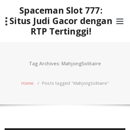
Skip
Spaceman Slot 777:
to
content
Situs Judi Gacor dengan
RTP Tertinggi!
Tag Archives: MahjongSolitaire
Home
/
Posts tagged "MahjongSolitaire"