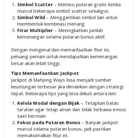
Simbol Scatter
– Memicu putaran gratis ketika
muncul beberapa simbol scatter sekaligus.
Simbol Wild
– Menggantikan simbol lain untuk
membentuk kombinasi menang.
Fitur Multiplier
– Meningkatkan jumlah
kemenangan selama putaran bonus aktif.
Dengan mengenal dan memanfaatkan fitur ini,
peluang pemain untuk mendapatkan kemenangan
besar akan lebih tinggi.
Tips Memanfaatkan Jackpot
Jackpot di Mahjong Ways bisa menjadi sumber
keuntungan terbesar jika dimainkan dengan strategi
tepat. Beberapa tips yang bisa diikuti antara lain:
Kelola Modal dengan Bijak
– Tetapkan batas
taruhan agar tetap aman dan tidak terbawa emosi
saat bermain.
Fokus pada Putaran Bonus
– Banyak jackpot
muncul selama putaran bonus, jadi pastikan
memaksimalkan fitur ini.