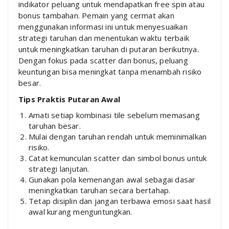
indikator peluang untuk mendapatkan free spin atau
bonus tambahan. Pemain yang cermat akan
menggunakan informasi ini untuk menyesuaikan
strategi taruhan dan menentukan waktu terbaik
untuk meningkatkan taruhan di putaran berikutnya.
Dengan fokus pada scatter dan bonus, peluang
keuntungan bisa meningkat tanpa menambah risiko
besar.
Tips Praktis Putaran Awal
Amati setiap kombinasi tile sebelum memasang
taruhan besar.
Mulai dengan taruhan rendah untuk meminimalkan
risiko.
Catat kemunculan scatter dan simbol bonus untuk
strategi lanjutan.
Gunakan pola kemenangan awal sebagai dasar
meningkatkan taruhan secara bertahap.
Tetap disiplin dan jangan terbawa emosi saat hasil
awal kurang menguntungkan.