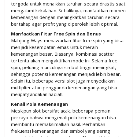
tergoda untuk menaikkan taruhan secara drastis saat
mengalami kekalahan. Sebaliknya, manfaatkan momen
kemenangan dengan meningkatkan taruhan secara
bertahap agar profit yang diperoleh lebih optimal.
Manfaatkan Fitur Free Spin dan Bonus
Mahjong Ways menawarkan fitur free spin yang bisa
menjadi kesempatan emas untuk meraih
kemenangan besar. Biasanya, kombinasi scatter
tertentu akan mengaktifkan mode ini. Selama free
spin, peluang munculnya simbol tinggi meningkat,
sehingga potensi kemenangan menjadi lebih besar.
Selain itu, beberapa versi slot juga menyediakan
multiplier atau pengganda kemenangan yang bisa
melipatgandakan hadiah.
Kenali Pola Kemenangan
Meskipun slot bersifat acak, beberapa pemain
percaya bahwa mengenali pola kemenangan bisa
membantu memaksimalkan hasil. Perhatikan
frekuensi kemenangan dan simbol yang sering