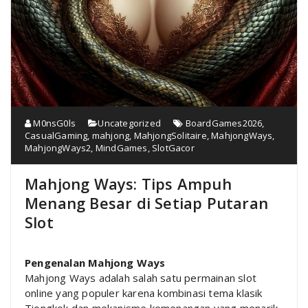
M0nsG0ls
Uncategorized
BoardGames2026
,
CasualGaming
,
mahjong
,
MahjongSolitaire
,
MahjongWays
,
MahjongWays2
,
MindGames
,
SlotGacor
Mahjong Ways: Tips Ampuh
Menang Besar di Setiap Putaran
Slot
Pengenalan Mahjong Ways
Mahjong Ways adalah salah satu permainan slot
online yang populer karena kombinasi tema klasik