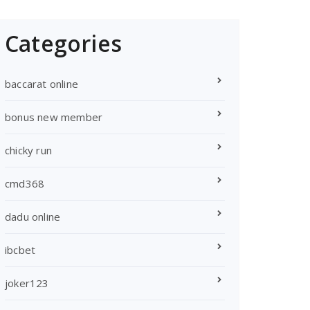
Categories
baccarat online
bonus new member
chicky run
cmd368
dadu online
ibcbet
joker123