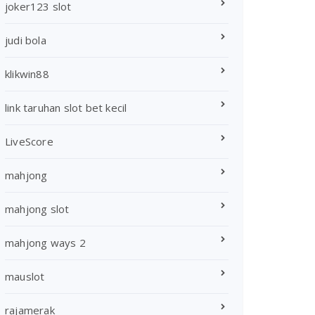
joker123 slot
judi bola
klikwin88
link taruhan slot bet kecil
LiveScore
mahjong
mahjong slot
mahjong ways 2
mauslot
rajamerak