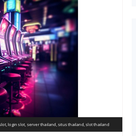
slot
,
login slot
,
server thailand
,
situs thailand
,
slot thailand