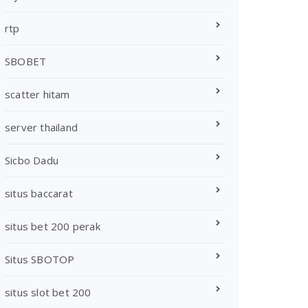
rtp
SBOBET
scatter hitam
server thailand
Sicbo Dadu
situs baccarat
situs bet 200 perak
Situs SBOTOP
situs slot bet 200