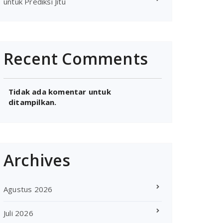
untuk Prediksi Jitu
Recent Comments
Tidak ada komentar untuk
ditampilkan.
Archives
Agustus 2026
Juli 2026