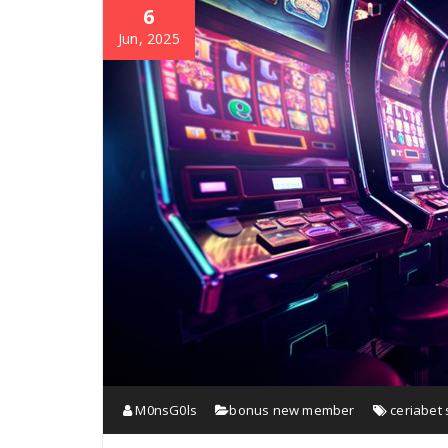
6
Jun, 2025
M0nsG0ls
bonus new member
ceriabet 