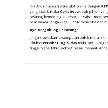
Jika Anda mencari situs slot online dengan
RTP
yang stabil, maka
Ceriabet
adalah pilihan ya
peluang kemenangan besar, Ceriabet member
pemainnya. Jangan ragu untuk mencoba dan buk
Ayo Bergabung Sekarang!
Jangan lewatkan kesempatan untuk meraih kem
lakukan
ceriabet login
, dan mulai petualanga
tinggi. Siapa tahu, jackpot besar menanti Anda 