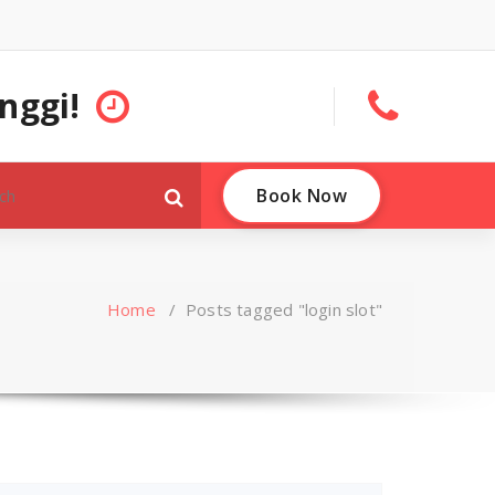
nggi!
Book Now
Home
/
Posts tagged "login slot"