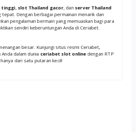
 tinggi
,
slot Thailand gacor
, dan
server Thailand
ng tepat. Dengan berbagai permainan menarik dan
ikan pengalaman bermain yang memuaskan bagi para
tikan sendiri keberuntungan Anda di Ceriabet.
enangan besar. Kunjungi situs resmi Ceriabet,
n Anda dalam dunia
ceriabet slot online
dengan RTP
hanya dari satu putaran kecil!