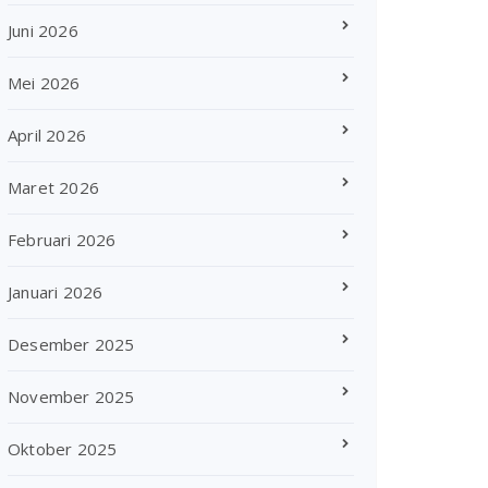
Juni 2026
Mei 2026
April 2026
Maret 2026
Februari 2026
Januari 2026
Desember 2025
November 2025
Oktober 2025