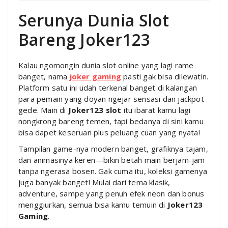
Serunya Dunia Slot
Bareng Joker123
Kalau ngomongin dunia slot online yang lagi rame
banget, nama
joker gaming
pasti gak bisa dilewatin.
Platform satu ini udah terkenal banget di kalangan
para pemain yang doyan ngejar sensasi dan jackpot
gede. Main di
Joker123 slot
itu ibarat kamu lagi
nongkrong bareng temen, tapi bedanya di sini kamu
bisa dapet keseruan plus peluang cuan yang nyata!
Tampilan game-nya modern banget, grafiknya tajam,
dan animasinya keren—bikin betah main berjam-jam
tanpa ngerasa bosen. Gak cuma itu, koleksi gamenya
juga banyak banget! Mulai dari tema klasik,
adventure, sampe yang penuh efek neon dan bonus
menggiurkan, semua bisa kamu temuin di
Joker123
Gaming
.