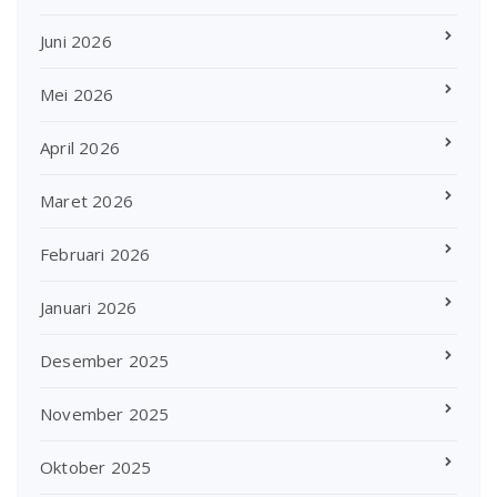
Juni 2026
Mei 2026
April 2026
Maret 2026
Februari 2026
Januari 2026
Desember 2025
November 2025
Oktober 2025