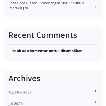
Cara Baca Histori Kemenangan Slot777 untuk
Prediksi Jitu
Recent Comments
Tidak ada komentar untuk ditampilkan.
Archives
Agustus 2026
Juli 2026