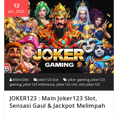
12
Jan, 2026
M0nsG0ls
joker123 slot
joker gaming
,
joker123
gaming
,
joker123 indonesia
,
joker123 slot
,
slot joker123
JOKER123 : Main Joker123 Slot,
Sensasi Gaul & Jackpot Melimpah