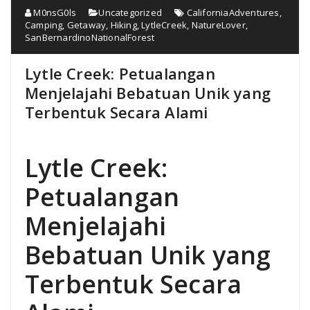
M0nsG0ls
Uncategorized
CaliforniaAdventures
,
Camping
,
Getaway
,
Hiking
,
LytleCreek
,
NatureLover
,
SanBernardinoNationalForest
Lytle Creek: Petualangan
Menjelajahi Bebatuan Unik yang
Terbentuk Secara Alami
Lytle Creek:
Petualangan
Menjelajahi
Bebatuan Unik yang
Terbentuk Secara