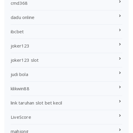
cmd368
dadu online
ibcbet
joker123
joker123 slot
judi bola
klikwin88
link taruhan slot bet kecil
LiveScore
mahjong