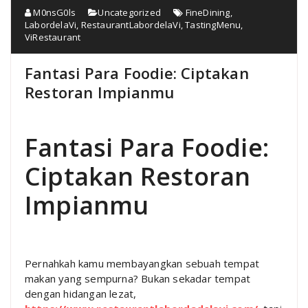
M0nsG0ls
Uncategorized
FineDining
,
LabordelaVi
,
RestaurantLabordelaVi
,
TastingMenu
,
ViRestaurant
Fantasi Para Foodie: Ciptakan
Restoran Impianmu
Fantasi Para Foodie:
Ciptakan Restoran
Impianmu
Pernahkah kamu membayangkan sebuah tempat
makan yang sempurna? Bukan sekadar tempat
dengan hidangan lezat,