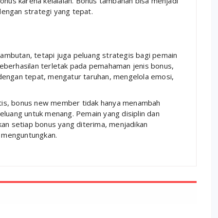
bonus karena kelalaian. Bonus tambahan bisa menjadi
engan strategi yang tepat.
mbutan, tetapi juga peluang strategis bagi pemain
eberhasilan terletak pada pemahaman jenis bonus,
dengan tepat, mengatur taruhan, mengelola emosi,
tis, bonus new member tidak hanya menambah
eluang untuk menang. Pemain yang disiplin dan
n setiap bonus yang diterima, menjadikan
 menguntungkan.