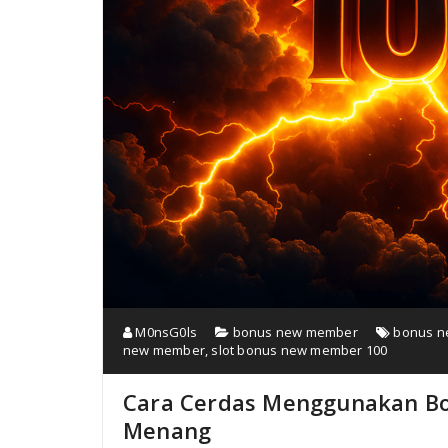
M0nsG0ls
bonus new member
bonus 
new member
,
slot bonus new member 100
Cara Cerdas Menggunakan B
Menang