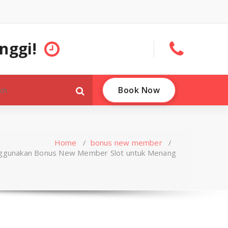
nggi!
Book Now
Home
/
bonus new member
/
ggunakan Bonus New Member Slot untuk Menang