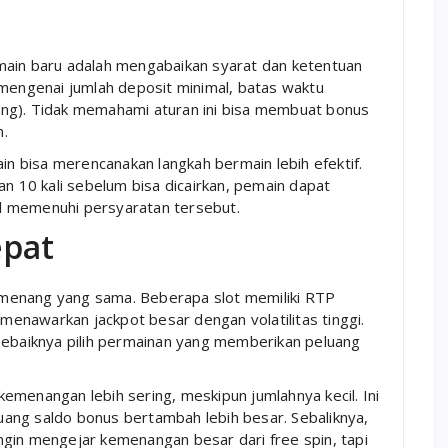
main baru adalah mengabaikan syarat dan ketentuan
 mengenai jumlah deposit minimal, batas waktu
ng). Tidak memahami aturan ini bisa membuat bonus
n.
 bisa merencanakan langkah bermain lebih efektif.
an 10 kali sebelum bisa dicairkan, pemain dapat
l memenuhi persyaratan tersebut.
epat
menang yang sama. Beberapa slot memiliki RTP
 menawarkan jackpot besar dengan volatilitas tinggi.
sebaiknya pilih permainan yang memberikan peluang
emenangan lebih sering, meskipun jumlahnya kecil. Ini
ang saldo bonus bertambah lebih besar. Sebaliknya,
 ingin mengejar kemenangan besar dari free spin, tapi