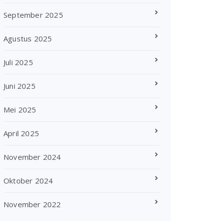
September 2025
Agustus 2025
Juli 2025
Juni 2025
Mei 2025
April 2025
November 2024
Oktober 2024
November 2022