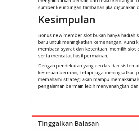
menghindarkan pemain dari risiko kehilangan 
sumber keuntungan tambahan jika digunakan d
Kesimpulan
Bonus new member slot bukan hanya hadiah sa
baru untuk meningkatkan kemenangan. Kunci k
membaca syarat dan ketentuan, memilih slot 
serta mencatat hasil permainan.
Dengan pendekatan yang cerdas dan sistema
keseruan bermain, tetapi juga meningkatkan p
memahami strategi akan mampu memaksimalka
pengalaman bermain lebih menyenangkan dan
Tinggalkan Balasan