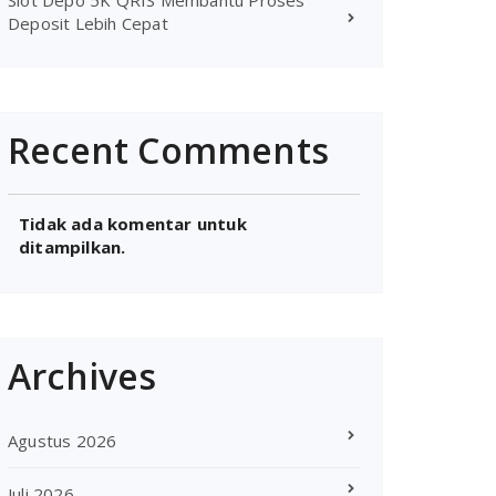
Slot Depo 5K QRIS Membantu Proses
Deposit Lebih Cepat
Recent Comments
Tidak ada komentar untuk
ditampilkan.
Archives
Agustus 2026
Juli 2026