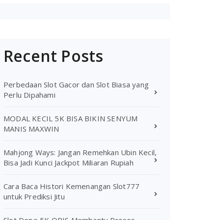
Recent Posts
Perbedaan Slot Gacor dan Slot Biasa yang
Perlu Dipahami
MODAL KECIL 5K BISA BIKIN SENYUM
MANIS MAXWIN
Mahjong Ways: Jangan Remehkan Ubin Kecil,
Bisa Jadi Kunci Jackpot Miliaran Rupiah
Cara Baca Histori Kemenangan Slot777
untuk Prediksi Jitu